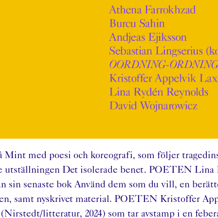
å Mint med poesi och koreografi, som följer tragedin
utställningen Det isolerade benet. POETEN Lina 
ån sin senaste bok Använd dem som du vill, en berät
den, samt nyskrivet material. POETEN Kristoffer Appe
stedt/litteratur, 2024) som tar avstamp i en febera