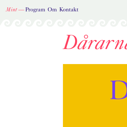
Skip
Mint
—
Program
Om
Kontakt
to
content
Dårarna