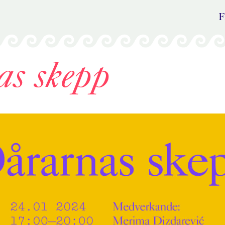
F
s skepp