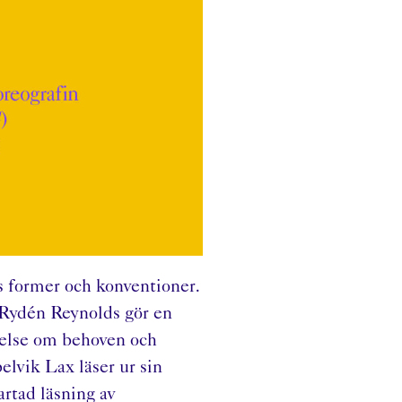
s former och konventioner.
Rydén Reynolds gör en
telse om behoven och
lvik Lax läser ur sin
rtad läsning av